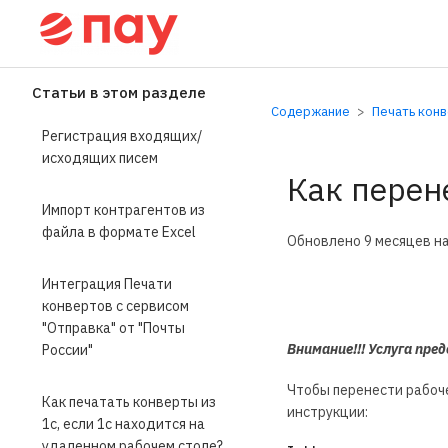
Справочный центр П
Статьи в этом разделе
Содержание
Печать кон
Регистрация входящих/
исходящих писем
Как перен
Импорт контрагентов из
файла в формате Excel
Обновлено
9 месяцев н
Интеграция Печати
конвертов с сервисом
"Отправка" от "Почты
Внимание!!! Услуга пре
России"
Чтобы перенести рабоче
Как печатать конверты из
инструкции:
1с, если 1с находится на
удаленном рабочем столе?