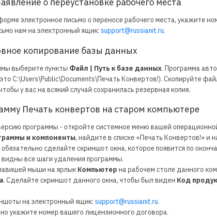
заявление о переустановке рабочего места
орме электронное письмо о переносе рабочего места, укажите но
сьмо нам на электронный ящик:
support@russianit.ru
.
ервное копирование базы данных
ммы выберите пункты
Файл | Путь к базе данных
. Программа авт
это C:\Users\Public\Documents\Печать Конвертов!). Скопируйте фа
тобы у вас на всякий случай сохранилась резервная копия.
грамму Печать конвертов на старом компьютере
ерсию программы - откройте системное меню вашей операционно
ограммы и компоненты
, найдите в списке «Печать Конвертов!» и
 обязательно сделайте скриншот окна, которое появится по оконч
 видны все шаги удаления программы.
лавишей мыши на ярлык
Компьютер
на рабочем столе данного ко
а
. Сделайте скриншот данного окна, чтобы был виден
Код продук
ншоты на электронный ящик:
support@russianit.ru
.
ьно укажите номер вашего лицензионного договора.