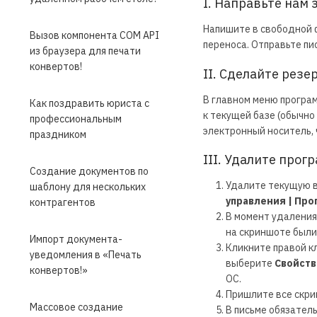
I. Направьте нам 
Напишите в свободной ф
Вызов компонента COM API
переноса. Отправьте пи
из браузера для печати
конвертов!
II. Сделайте рез
В главном меню програ
Как поздравить юриста с
к текущей базе (обычно 
профессиональным
электронный носитель, ч
праздником
III. Удалите про
Cоздание документов по
Удалите текущую в
шаблону для нескольких
управления | Пр
контрагентов
В момент удаления
на скриншоте были
Импорт документа-
Кликните правой к
уведомления в «Печать
выберите
Свойств
конвертов!»
ОС.
Пришлите все скри
Массовое создание
В письме обязател