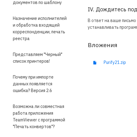
документов по шаблону
IV. Дождитесь по
Назначение исполнителей
В ответ на ваше письм
и обработка входящей
устанавливать программ
корреспонденции, печать
реестра
Вложения
Представляем "Черный"
список принтеров!
Purify21.zip
Почему при импорте
данных появляется
ошибка? Версия 2.6
Возможна ли совместная
работа приложения
TeamViewer c программой
"Печать конвертов"?