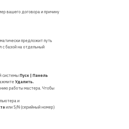
мер вашего договора и причину
оматически предложит путь
йл с базой на отдельный
й системы
Пуск | Панель
 нажмите
Удалить.
анию работы мастера. Чтобы
мпьютера и
та
или S/N (серийный номер)