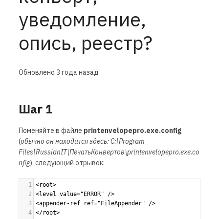
уведомление,
опись, реестр?
Обновлено
3 года назад
Шаг 1
Поменяйте в файле
printenvelopepro.exe.config
(
обычно он находится здесь:
C:\Program
Files\RussianIT\ПечатьКонвертов\printenvelopepro.exe.co
nfig
) следующий отрывок:
1
<root> 
2
<level value="ERROR" /> 
3
<appender-ref ref="FileAppender" /> 
4
</root>