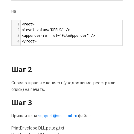
на
1
<root> 
2
<level value="DEBUG" /> 
3
<appender-ref ref="FileAppender" /> 
4
</root>
Шаг 2
Снова отправьте конверт (уведомление, реестр или
опись) на печать.
Шаг 3
Пришлите на
support@russianit.ru
файлы:
PrintEnvelope.DLL.pe.log.txt