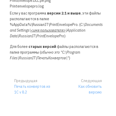
PrintEnvelope.DLL.pe.png
Printenvelopepro.log
Если у вас программа
версии 2.1 и выше
, эти файлы
располагаются в папке
%AppData%\RussianIT\PrintEnvelopePro. (
C:\Documents
and Settings\
<имя пользователя>
\Application
Data\RussianIT\PrintEnvelopePro
)
Для более
старых версий
файлы располагаются в
папке программы (
обычно это "C:\Program
Files\RussianIT\ПечатьКонвертов\"
)
Предыдущая
Следующая
Печать конвертов из
Как обновить
1С v 8.2
версию