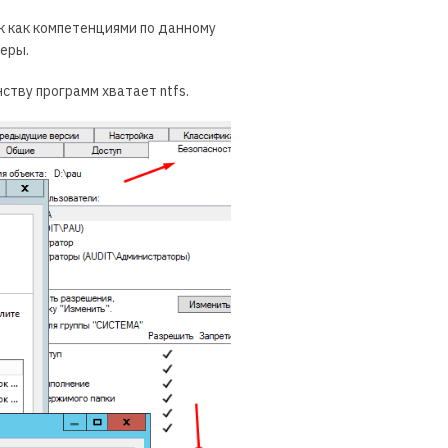
к как компетенциями по данному
еры.
ству программ хватает ntfs.