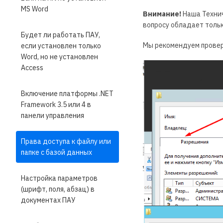
MS Word
Внимание!
Наша Технич
вопросу обладает толь
Будет ли работать ПАУ,
Мы рекомендуем провери
если установлен только
Word, но не установлен
Access
Включение платформы .NET
Framework 3.5 или 4 в
панели управления
Права доступа к файлу или
папке с базой данных
Настройка параметров
(шрифт, поля, абзац) в
документах ПАУ