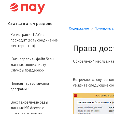
Справочный центр П
Статьи в этом разделе
Содержание
Помощник ар
Регистрация ПАУ не
проходит (есть соединение
Права дос
с интернетом)
Как направить файл базы
Обновлено
4 месяца на
данных специалисту
Службы поддержки
Встречаются случаи, ко
Полная переустановка
увидите следующие соо
программы
Восстановление базы
данных MS Access с
помощью утилиты