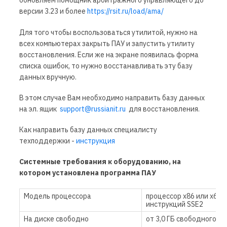
обновляем помощник арбитражного управляющего до
версии 3.23 и более
https://rsit.ru/load/ama/
Для того чтобы воспользоваться утилитой, нужно на
всех компьютерах закрыть ПАУ и запустить утилиту
восстановления. Если же на экране появилась форма
списка ошибок, то нужно восстанавливать эту базу
данных вручную.
В этом случае Вам необходимо направить базу данных
на эл. ящик
support@russianit.ru
для восстановления.
Как направить базу данных специалисту
техподдержки -
инструкция
Системные требования к оборудованию, на
котором установлена программа ПАУ
Модель процессора
процессор x86 или x64 
инструкций SSE2
На диске свободно
от 3,0 ГБ свободного м