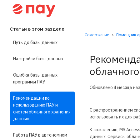
Справочный центр П
Статьи в этом разделе
Содержание
Помощник ар
Путь до базы данных
Рекоменда
Настройки базы данных
облачного
Ошибка базы данных
программы ПАУ
Обновлено
4 месяца на
Рекомендации по
использованию ПАУ и
С распространением сист
систем облачного хранения
использовать их для ра
данных
К сожалению, MS Access
Работа ПАУ в автономном
данных. Сервисы облач