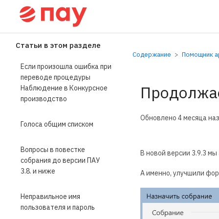
Справочный центр П
Статьи в этом разделе
Содержание
Помощник ар
Если произошла ошибка при
переводе процедуры
Продолжае
Наблюдение в Конкурсное
производство
Обновлено
4 месяца на
Голоса общим списком
Вопросы в повестке
В новой версии 3.9.3 м
собрания до версии ПАУ
3.8. и ниже
А именно, улучшили фо
Неправильное имя
пользователя и пароль