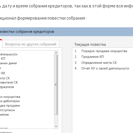
 дату и время собрания кредиторов, так как в этой форме вся ин
кционал формирования повестки собрания :