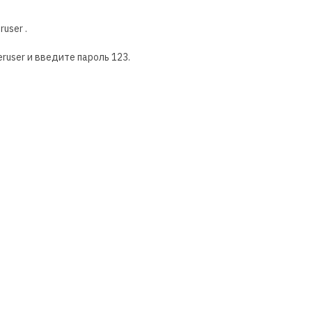
user .
user и введите пароль 123.