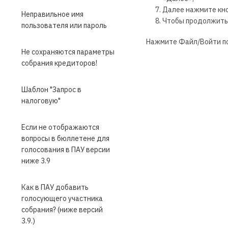
Далее нажмите кно
Неправильное имя
Чтобы продолжить р
пользователя или пароль
Нажмите Файл/Войти под
Не сохраняются параметры
собрания кредиторов!
Шаблон "Запрос в
налоговую"
Если не отображаются
вопросы в бюллетене для
голосования в ПАУ версии
ниже 3.9
Как в ПАУ добавить
голосующего участника
собрания? (ниже версий
3.9.)