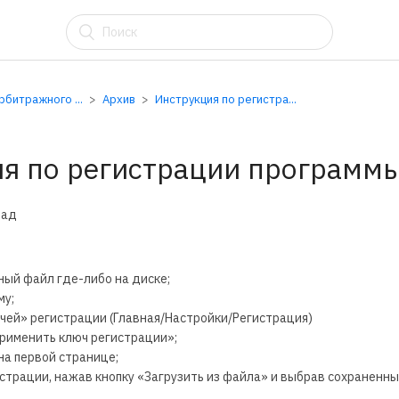
АУ
битражного ...
Архив
Инструкция по регистра...
я по регистрации программ
зад
ый файл где-либо на диске;
му;
ей» регистрации (Главная/Настройки/Регистрация)
рименить ключ регистрации»;
а первой странице;
страции, нажав кнопку «Загрузить из файла» и
выбрав сохраненны