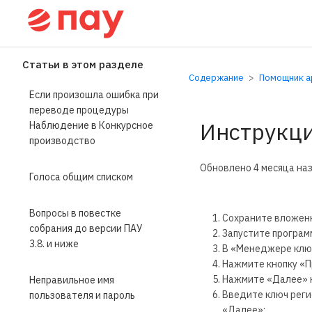
Справочный центр П
Статьи в этом разделе
Содержание
Помощник ар
Если произошла ошибка при
переводе процедуры
Инструкци
Наблюдение в Конкурсное
производство
Обновлено
4 месяца на
Голоса общим списком
Вопросы в повестке
Сохраните вложенн
собрания до версии ПАУ
Запустите програм
3.8. и ниже
В «Менеджере ключ
Нажмите кнопку «П
Нажмите «Далее» н
Неправильное имя
Введите ключ реги
пользователя и пароль
«Далее»;