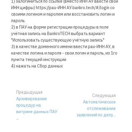
1) залогиниться по ссылке (вместо ИНН АУ ввести свой
ИНН цифры) https://pau-ИНН АУ.bankro.tech/#/login со
своими логином и паролем или восстановить логин и
пароль
2) в ПАУ на форме регистрации процедуры в поле
учётная запись на BankroTECH выбрать вариант
"Использовать существующую учётную запись"
3) в качестве доменного имени ввести pau-ИНН АУ, в
качестве логина и пароля - свои логин и пароль, из 1го
пункта текущей инструкции
4) нажать на Сбор данных
Предыдущая
Следующая
Архивирование
Автоматическое
процедур на
отслеживание
витрине данных ПАУ
заявлений по делу...
...