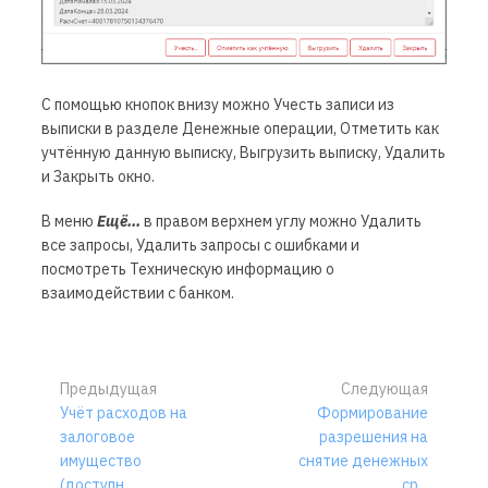
С помощью кнопок внизу
можно
Учесть
записи из
выписки в разделе Денежные операции,
Отметить как
учтённую
данную выписку,
Выгрузить
выписку,
Удалить
и
Закрыть
окно.
В меню
Ещё...
в правом верхнем углу можно
Удалить
все запросы
,
Удалить запросы с ошибками
и
посмотреть
Техническую информацию
о
взаимодействии с банком.
Предыдущая
Следующая
Учёт расходов на
Формирование
залоговое
разрешения на
имущество
снятие денежных
(доступн...
ср...