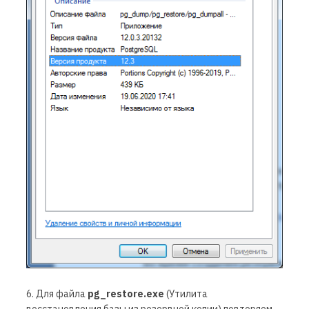
6. Для файла
pg
_
restore
.
exe
(Утилита
восстановления базы из резервной копии) повторяем