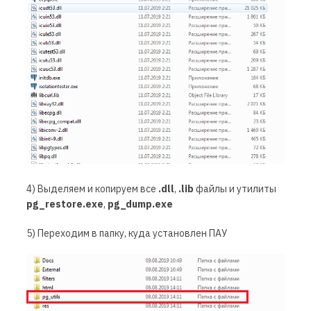
4) Выделяем и копируем все
.dll
,
.lib
файлы и утилиты
pg_restore.exe
,
pg_dump.exe
5) Переходим в папку, куда установлен ПАУ