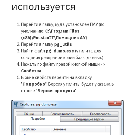
используется
Перейти в папку, куда установлен ПАУ (по
умолчанию:
C
:\
Program
Files
(
x
86)\
RussianIT
\Помощник АУ
)
Перейти в папку
pg_utils
Найти файл
pg
_
dump
.
exe
(утилита для
создания резервной копии базы данных)
Нажать по файлу правой кнопкой мыши ->
Свойства
В окне свойств перейти на вкладку
"
Подробно
". Версия утилиты будет указана в
строке "
Версия продукта
"