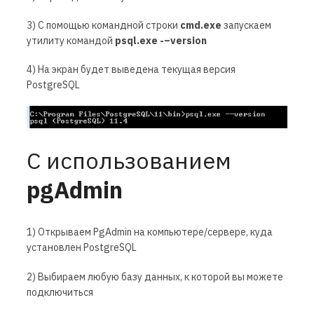
3) С помощью командной строки
cmd.
exe
запускаем
утилиту командой
psql.
exe -–
version
4) На экран будет выведена текущая версия
PostgreSQL
С использованием
pgAdmin
1) Открываем PgAdmin на компьютере/сервере, куда
установлен PostgreSQL
2) Выбираем любую базу данных, к которой вы можете
подключиться