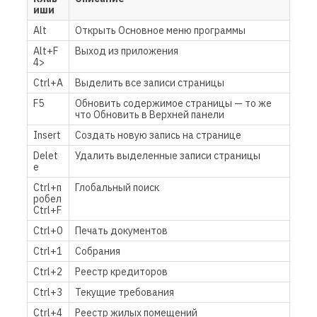
иши
Alt
Открыть Основное меню программы
Alt+F
Выход из приложения
4>
Ctrl+A
Выделить все записи страницы
F5
Обновить содержимое страницы — то же
что Обновить в Верхней панели
Insert
Создать новую запись на странице
Delet
Удалить выделенные записи страницы
e
Ctrl+п
Глобальный поиск
робел
Ctrl+F
Ctrl+0
Печать документов
Ctrl+1
Собрания
Ctrl+2
Реестр кредиторов
Ctrl+3
Текущие требования
Ctrl+4
Реестр жилых помещений