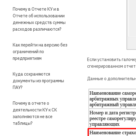
Почему в Отчете КУ и в
Отчете об использовании
денежных средств суммы
расходов различаются?
Как перейти на версию без
ограничений по
предприятиям
Если установить галочк
сгенерированном отчет
Куда сохраняются
Данные о дополнительн
документы из программы
ПАУ?
Почему в отчете о
деятельности КУ к СК
заполняются не все
таблицы?