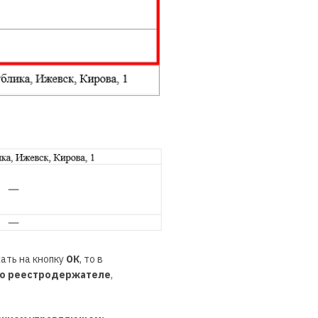
ать на кнопку
ОК
, то в
о реестродержателе
,