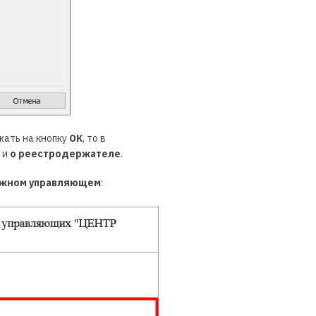
жать на кнопку
ОК
, то в
и
о реестродержателе
.
ажном управляющем
: