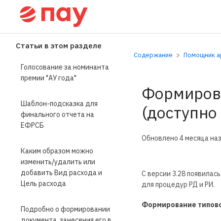
Справочный центр П
Статьи в этом разделе
Содержание
Помощник ар
Голосование за номинанта
премии "АУ года"
Формирова
Шаблон-подсказка для
(доступно 
финального отчета на
ЕФРСБ
Обновлено
4 месяца на
Каким образом можно
изменить/удалить или
добавить Вид расхода и
С версии 3.28 появила
Цель расхода
для процедур РД и РИ.
Формирование типовой
Подробно о формировании
документа, занесения его в