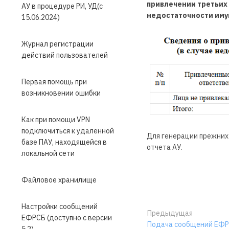
привлечении третьих 
АУ в процедуре РИ, УД(с
недостаточности иму
15.06.2024)
Журнал регистрации
действий пользователей
Первая помощь при
возникновении ошибки
Как при помощи VPN
подключиться к удаленной
Для генерации прежних 
базе ПАУ, находящейся в
отчета АУ.
локальной сети
Файловое хранилище
Настройки сообщений
Предыдущая
ЕФРСБ (доступно с версии
Подача сообщений ЕФРС
5.2)