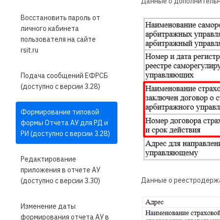
Данные о дополнительн
Восстановить пароль от
личного кабинета
пользователя на сайте
rsit.ru
Подача сообщений ЕФРСБ
(доступно с версии 3.28)
Формирование типовой
формы Отчета АУ для РД и
РИ (доступно с версии 3.28)
Редактирование
приложения в отчете АУ
Данные о реестродержа
(доступно с версии 3.30)
Изменение даты
формирования отчета АУ в