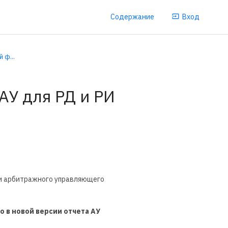
Содержание
Вход
 ф...
У для РД и РИ
ти арбитражного управляющего
 в новой версии отчета АУ