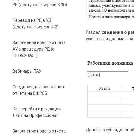
РИ (доступно с версии 3.30)
Перевод из РД в УД
(доступно с версии 4.2)
Раздел
Сведения о ра
указаны ли данные о ра
Заполнение нового отчета
АУ в процедуре РД (с
15.06.2024г.)
Вебинары ПАУ
Сведения для финального
отчета на ЕФРСБ
Как перейти с редакции
Лайт на Профессионал
Данные о субсидиарной
Заполнение нового отчета