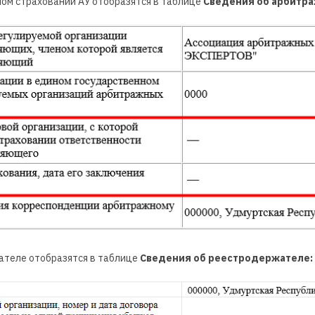
ом страховании АУ отобразятся в таблице
Сведения об арбитр
теле отобразятся в таблице
Сведения об реестродержателе: