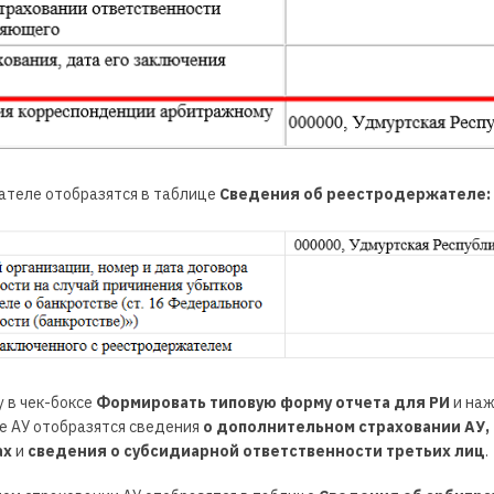
теле отобразятся в таблице
Сведения об реестродержателе:
у в чек-боксе
Формировать типовую форму отчета для РИ
и наж
е АУ отобразятся сведения
о дополнительном страховании АУ,
ах
и
сведения о субсидиарной ответственности третьих лиц
.