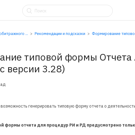
АУ
битражного ...
Рекомендации и подсказки
Формирование типовой
ние типовой формы Отчета А
с версии 3.28)
зад
сь возможность генерировать типовую форму отчета о деятельнос
 формы отчета для процедур РИ и РД предусмотрено только