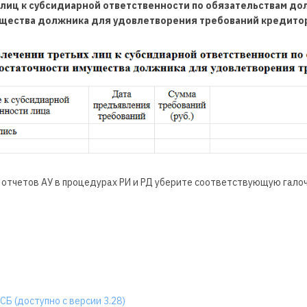
лиц к субсидиарной ответственности по обязательствам дол
щества должника для удовлетворения требований кредито
отчетов АУ в процедурах РИ и РД уберите соответствующую галоч
Б (доступно с версии 3.28)