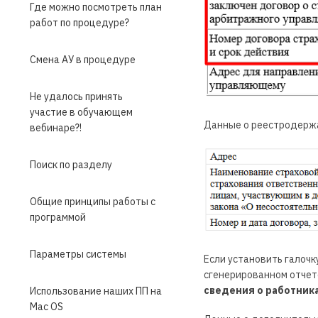
Где можно посмотреть план
работ по процедуре?
Смена АУ в процедуре
Не удалось принять
участие в обучающем
Данные о реестродержа
вебинаре?!
Поиск по разделу
Общие принципы работы с
программой
Параметры системы
Если установить галочк
сгенерированном отчет
сведения о работник
Использование наших ПП на
Mac OS