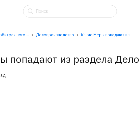
АУ
битражного ...
Делопроизводство
Какие Меры попадают из...
ы попадают из раздела Дел
зад