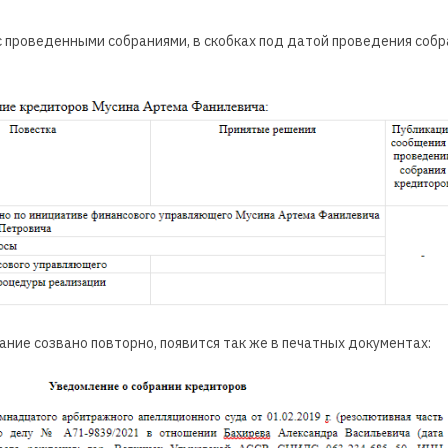
 с проведенными собраниями, в скобках под датой проведения собра
рание созвано повторно, появится так же в печатных документах: