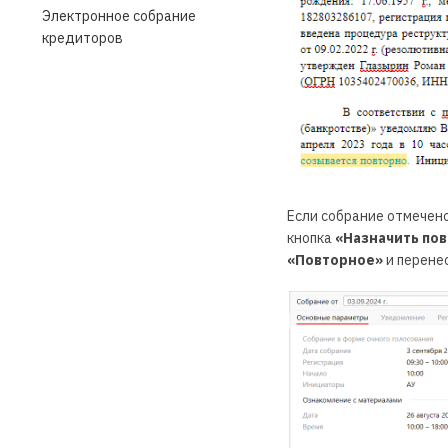
Электронное собрание
кредиторов
Если собрание отмечено
кнопка
«Назначить по
«Повторное»
и перене