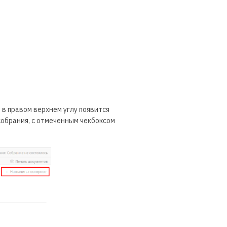
 в правом верхнем углу появится
собрания, с отмеченным чекбоксом