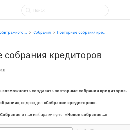
АУ
битражного ...
Собрания
Повторные собрания кре...
 собрания кредиторов
зад
сь возможность создавать повторные собрания кредиторов.
обрания»
, подраздел
«Собрание кредиторов».
«Собрание от…»
выбираем пункт
«Новое собрание…»