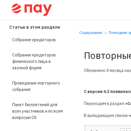
Справочный центр П
Статьи в этом разделе
Содержание
Помощник ар
Собрание кредиторов
Повторные
Собрание кредиторов
физического лица в
заочной форме
Обновлено
4 месяца на
Проведение повторного
собрания
С версии 4.3 появила
Переходим в раздел
«С
Пакет бюллетеней для
всех участников и по всем
В выпадающем списке
вопросам СК