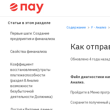
Справочный центр П
Статьи в этом разделе
Содержание
F - Анализ
Первые шаги: Создание
предприятия и финанализа
Как отпра
Свойства финанализа
Обновлено
4 года наза
Коэффициент
восстановления/утраты
платежеспособности
Файл диагностики нам
(раздел 8 Анализ
Анализ.
возможности
безубыточной
Пройдите в Меню прогр
деятельности Должника)
Сохраните полученный д
Доступ к Витрине данных