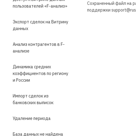
Сохраненный файл на ра
пользователей «F-анализ»
поддержки support@russ
Экспорт сделок на Витрину
данных
Анализ контрагентов в F-
анализе
Динамика средних
коэффициентов по региону
и России
Импорт сделок из
банковских выписок
Удаление периода
База данных не найдена