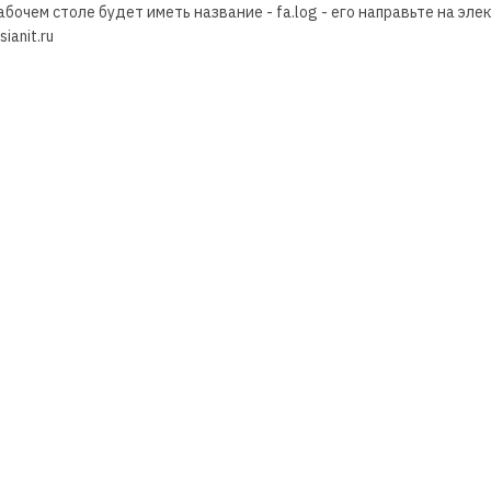
бочем столе будет иметь название - fa.log - его направьте на эл
ianit.ru