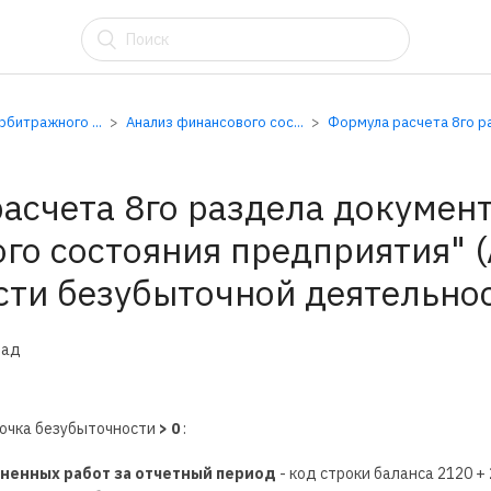
АУ
битражного ...
Анализ финансового сос...
Формула расчета 8го ра.
асчета 8го раздела докумен
го состояния предприятия" 
ти безубыточной деятельно
зад
точка безубыточности
> 0
:
ненных работ за отчетный период
- код строки баланса 2120 + 