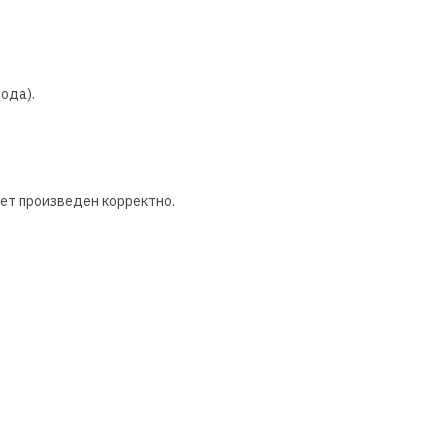
иода).
дет произведен корректно.