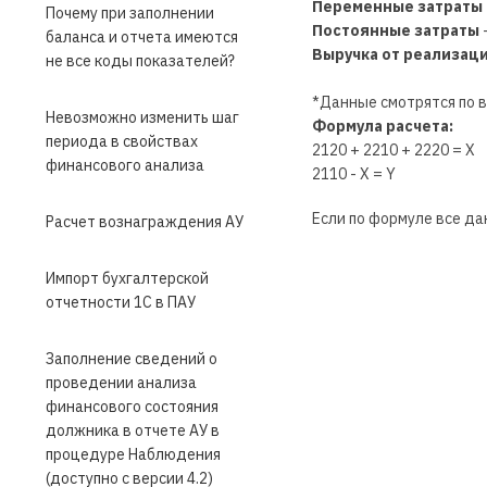
Переменные затраты
Почему при заполнении
Постоянные затраты
-
баланса и отчета имеются
Выручка от реализац
не все коды показателей?
*Данные смотрятся по в
Невозможно изменить шаг
Формула расчета:
периода в свойствах
2120 + 2210 + 2220 = Х
финансового анализа
2110 - Х = Y
Если по формуле все да
Расчет вознаграждения АУ
Импорт бухгалтерской
отчетности 1С в ПАУ
Заполнение сведений о
проведении анализа
финансового состояния
должника в отчете АУ в
процедуре Наблюдения
(доступно с версии 4.2)