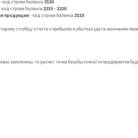
- код строки баланса
2120
 код строки баланса
2210 - 2220
ии продукции
- код строки баланса
2110
торому столбцу отчета о прибылях и убытках (дата окончания пер
нные заполнены, то расчет точки безубыточности предприятия бу