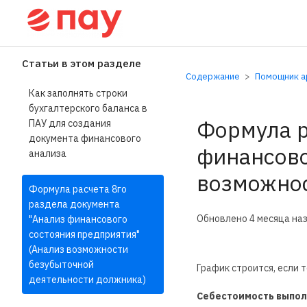
Справочный центр П
Статьи в этом разделе
Содержание
Помощник ар
Как заполнять строки
бухгалтерского баланса в
Формула р
ПАУ для создания
документа финансового
финансово
анализа
возможнос
Формула расчета 8го
раздела документа
Обновлено
4 месяца на
"Анализ финансового
состояния предприятия"
(Анализ возможности
безубыточной
График строится, если 
деятельности должника)
Себестоимость выпол